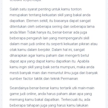
Salah satu syarat penting untuk kamu tonton
merupakan tentang kekuatan skill yang bakal anda
dapatkan. Elemen sekill, itu biasanya dapat sangat
ditentukan oleh seberapa sering dan seberapa lama
anda Main Tidak hanya itu, benar-benar ada juga
beberapa pengaruh lain yang mempengaruhi skill
dalam main judi online itu seperti kekuatan pikiran atau
otak kamu dalam berpikir. Dalam hal ini, sangat
diharapkan agar kamu paham dan mengerti betul
dapat apa yang dapat kamu dapatkan itu. Apabila
kamu ingin skill yang baik serta mumpuni, maka anda
mesti banyak main dan menuntut ilmu juga dari banyak
sumber factor taktik dan teknik Permainan
Seandainya benar-benar kamu tertarik utk main-main
game judi online, anda harus paham akan apa yang
memang kamu bakal dapatkan. Terkecuali itu, ada
beberapa tahapan juga yang harus kamu lakukan