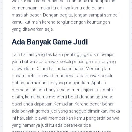
wajar. Kalau kamu main-main dan tidak mendapatkan
kemenangan, maka itu artinya kamu ada dalam
masalah besar. Dengan begitu, jangan sampai sampai
kamu ikut main karena tergiur dengan keuntungan
yang ditawarkan saja.
Ada Banyak Game Judi
Lalu hal lain yang tak kalah penting juga utk dipelajari
yaitu bahwa ada banyak sekali pilihan game judi yang
ditawarkan. Dalam hal ini, kamu harus Memang lah
paham betul bahwa benar-benar ada banyak sekali
pilihan permainan judi yang menjanjikan. Apabila
memang lah ada banyak yang menjanjikan utk mahir
dipilih, kamu harus mengerti betul dengan apa yang
bakal anda dapatkan Kemudian Karena benar-benar
ada banyak games judi yang sanggup dimainkan, maka
ini haruslah piawai memberikan kamu pengertin bahwa
yang namanya judi itu ada beraneka tipe