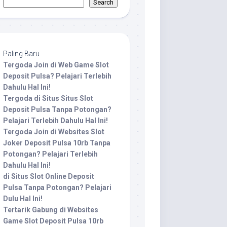
Search
Paling Baru
Tergoda Join di Web Game Slot
Deposit Pulsa? Pelajari Terlebih
Dahulu Hal Ini!
Tergoda di Situs Situs Slot
Deposit Pulsa Tanpa Potongan?
Pelajari Terlebih Dahulu Hal Ini!
Tergoda Join di Websites Slot
Joker Deposit Pulsa 10rb Tanpa
Potongan? Pelajari Terlebih
Dahulu Hal Ini!
di Situs Slot Online Deposit
Pulsa Tanpa Potongan? Pelajari
Dulu Hal Ini!
Tertarik Gabung di Websites
Game Slot Deposit Pulsa 10rb