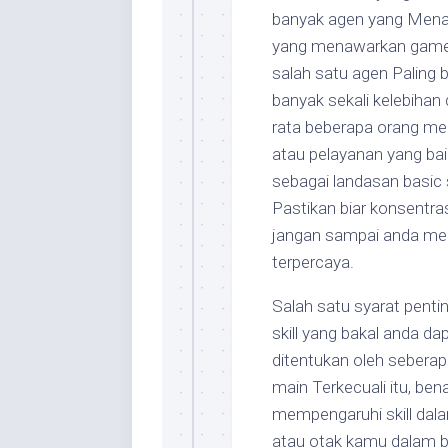
banyak agen yang Mena
yang menawarkan game se
salah satu agen Paling b
banyak sekali kelebiha
rata beberapa orang mem
atau pelayanan yang bai
sebagai landasan basic 
Pastikan biar konsentra
jangan sampai anda mem
terpercaya.
Salah satu syarat penti
skill yang bakal anda dap
ditentukan oleh sebera
main Terkecuali itu, be
mempengaruhi skill dalam
atau otak kamu dalam ber