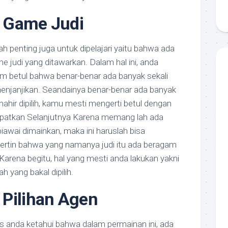
 Game Judi
lah penting juga untuk dipelajari yaitu bahwa ada
me judi yang ditawarkan. Dalam hal ini, anda
m betul bahwa benar-benar ada banyak sekali
menjanjikan. Seandainya benar-benar ada banyak
ahir dipilih, kamu mesti mengerti betul dengan
apatkan Selanjutnya Karena memang lah ada
iawai dimainkan, maka ini haruslah bisa
rtin bahwa yang namanya judi itu ada beragam
Karena begitu, hal yang mesti anda lakukan yakni
yang bakal dipilih.
Pilihan Agen
s anda ketahui bahwa dalam permainan ini, ada