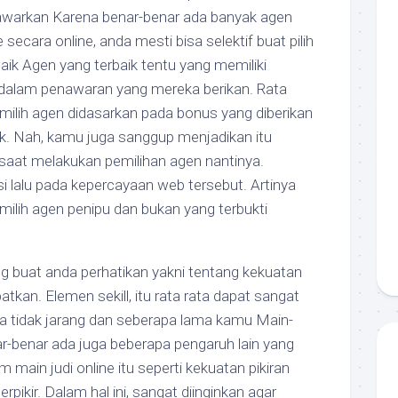
warkan Karena benar-benar ada banyak agen
cara online, anda mesti bisa selektif buat pilih
aik Agen yang terbaik tentu yang memiliki
n dalam penawaran yang mereka berikan. Rata
ilih agen didasarkan pada bonus yang diberikan
k. Nah, kamu juga sanggup menjadikan itu
saat melakukan pemilihan agen nantinya.
si lalu pada kepercayaan web tersebut. Artinya
ilih agen penipu dan bukan yang terbukti
ng buat anda perhatikan yakni tentang kekuatan
atkan. Elemen sekill, itu rata rata dapat sangat
pa tidak jarang dan seberapa lama kamu Main-
nar-benar ada juga beberapa pengaruh lain yang
 main judi online itu seperti kekuatan pikiran
pikir. Dalam hal ini, sangat diinginkan agar