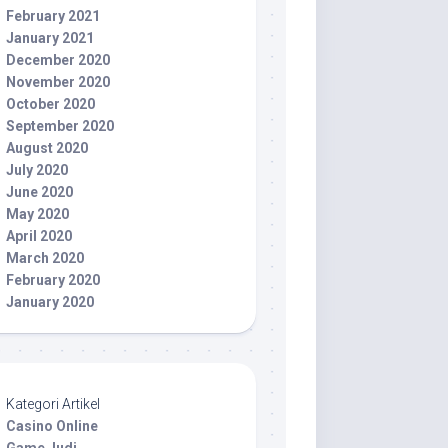
February 2021
January 2021
December 2020
November 2020
October 2020
September 2020
August 2020
July 2020
June 2020
May 2020
April 2020
March 2020
February 2020
January 2020
Kategori Artikel
Casino Online