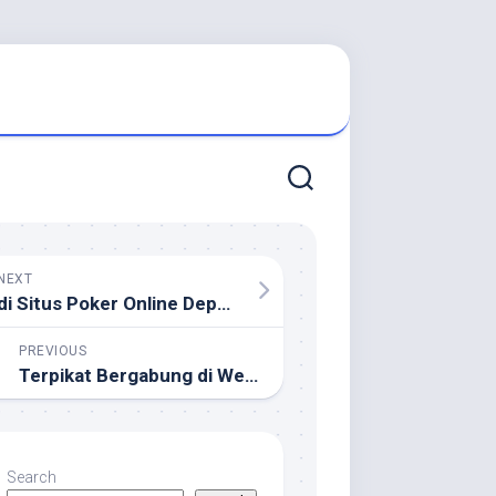
NEXT
di Situs Poker Online Deposit Pulsa? Pelajari Terlebih Dahulu Hal Ini!
PREVIOUS
Terpikat Bergabung di Website Joker123 Mobile? Pelajari Dahulu Hal Ini!
Search