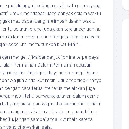
ame judi dianggap sebagai salah satu game yang
natif’ untuk mendapati uang banyak dalam waktu
ng gak mau dapat uang melimpah dalam waktu
Tentu seluruh orang juga akan tergiur dengan hal
 maka kamu mesti tahu mengenai apa saja yang
elajari sebelum memutuskan buat Main.
dan mengerti jika bandar judi online terpercaya
ya ialah Permainan Dalam Permainan apapun
da yang kalah dan juga ada yang menang. Dalam
r bahwa jika anda ikut main judi, anda tidak hanya
n dengan cara terus menerus melainkan juga
 Anda mesti tahu bahwa kekalahan dalam game
u hal yang biasa dan wajar. Jika kamu main-main
emenangan, maka itu artinya kamu ada dalam
begitu, jangan sampai anda ikut main karena
an yang ditawarkan saja.