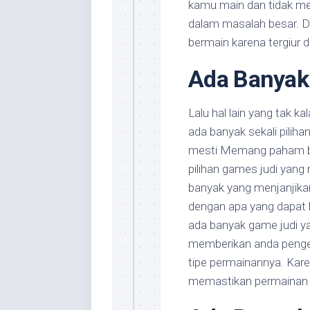
kamu main dan tidak me
dalam masalah besar. D
bermain karena tergiur 
Ada Banyak
Lalu hal lain yang tak k
ada banyak sekali piliha
mesti Memang paham be
pilihan games judi yang
banyak yang menjanjikan
dengan apa yang dapat 
ada banyak game judi y
memberikan anda penger
tipe permainannya. Kare
memastikan permainan m