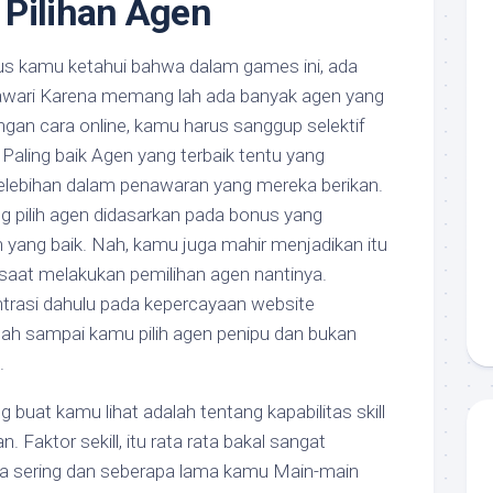
Pilihan Agen
rus kamu ketahui bahwa dalam games ini, ada
wari Karena memang lah ada banyak agen yang
n cara online, kamu harus sanggup selektif
n Paling baik Agen yang terbaik tentu yang
kelebihan dalam penawaran yang mereka berikan.
g pilih agen didasarkan pada bonus yang
n yang baik. Nah, kamu juga mahir menjadikan itu
saat melakukan pemilihan agen nantinya.
trasi dahulu pada kepercayaan website
nlah sampai kamu pilih agen penipu dan bukan
.
g buat kamu lihat adalah tentang kapabilitas skill
. Faktor sekill, itu rata rata bakal sangat
pa sering dan seberapa lama kamu Main-main