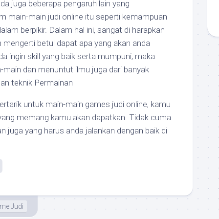
ada juga beberapa pengaruh lain yang
m main-main judi online itu seperti kemampuan
alam berpikir. Dalam hal ini, sangat di harapkan
mengerti betul dapat apa yang akan anda
da ingin skill yang baik serta mumpuni, maka
-main dan menuntut ilmu juga dari banyak
dan teknik Permainan
ertarik untuk main-main games judi online, kamu
yang memang kamu akan dapatkan. Tidak cuma
an juga yang harus anda jalankan dengan baik di
me Judi