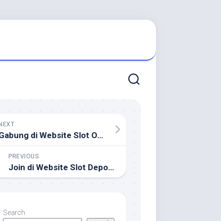
NEXT
Gabung di Website Slot Online Deposit Pulsa? Pelajari Terlebih Dahulu Hal Ini!
PREVIOUS
Join di Website Slot Deposit Pulsa Indosat? Pelajari Dulu Hal Berikut!
Search