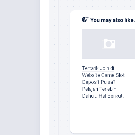
You may also like.
Tertarik Join di
Website Game Slot
Deposit Pulsa?
Pelajari Terlebih
Dahulu Hal Berikut!