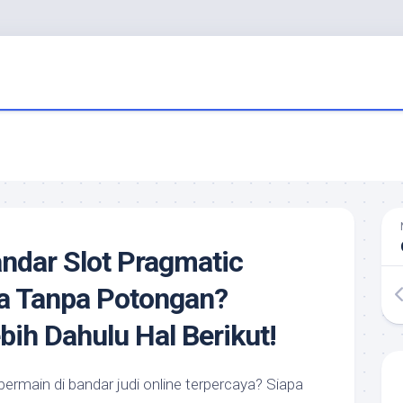
ndar Slot Pragmatic
sa Tanpa Potongan?
ebih Dahulu Hal Berikut!
bermain di bandar judi online terpercaya? Siapa