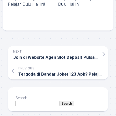
Pelajari Dulu Hal Ini!
Dulu Hal Ini!
NEXT
Join di Website Agen Slot Deposit Pulsa Tanpa Potongan? Pelajari Dulu Hal Berikut!
PREVIOUS
Tergoda di Bandar Joker123 Apk? Pelajari Dulu Hal Berikut!
Search
Search