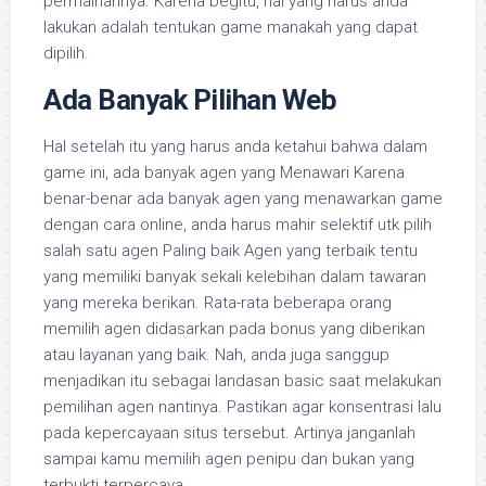
permainannya. Karena begitu, hal yang harus anda
lakukan adalah tentukan game manakah yang dapat
dipilih.
Ada Banyak Pilihan Web
Hal setelah itu yang harus anda ketahui bahwa dalam
game ini, ada banyak agen yang Menawari Karena
benar-benar ada banyak agen yang menawarkan game
dengan cara online, anda harus mahir selektif utk pilih
salah satu agen Paling baik Agen yang terbaik tentu
yang memiliki banyak sekali kelebihan dalam tawaran
yang mereka berikan. Rata-rata beberapa orang
memilih agen didasarkan pada bonus yang diberikan
atau layanan yang baik. Nah, anda juga sanggup
menjadikan itu sebagai landasan basic saat melakukan
pemilihan agen nantinya. Pastikan agar konsentrasi lalu
pada kepercayaan situs tersebut. Artinya janganlah
sampai kamu memilih agen penipu dan bukan yang
terbukti terpercaya.