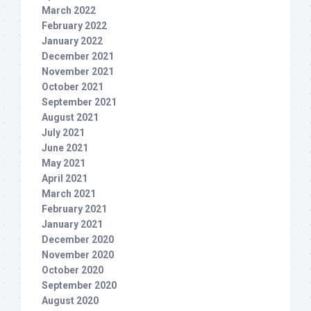
March 2022
February 2022
January 2022
December 2021
November 2021
October 2021
September 2021
August 2021
July 2021
June 2021
May 2021
April 2021
March 2021
February 2021
January 2021
December 2020
November 2020
October 2020
September 2020
August 2020