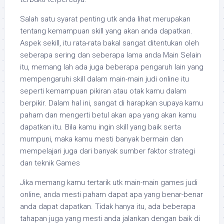
Salah satu syarat penting utk anda lihat merupakan
tentang kemampuan skill yang akan anda dapatkan.
Aspek sekill, itu rata-rata bakal sangat ditentukan oleh
seberapa sering dan seberapa lama anda Main Selain
itu, memang lah ada juga beberapa pengaruh lain yang
mempengaruhi skill dalam main-main judi online itu
seperti kemampuan pikiran atau otak kamu dalam
berpikir. Dalam hal ini, sangat di harapkan supaya kamu
paham dan mengerti betul akan apa yang akan kamu
dapatkan itu. Bila kamu ingin skill yang baik serta
mumpuni, maka kamu mesti banyak bermain dan
mempelajari juga dari banyak sumber faktor strategi
dan teknik Games
Jika memang kamu tertarik utk main-main games judi
online, anda mesti paham dapat apa yang benar-benar
anda dapat dapatkan. Tidak hanya itu, ada beberapa
tahapan juga yang mesti anda jalankan dengan baik di