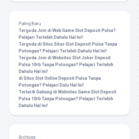
Paling Baru
Tergoda Join di Web Game Slot Deposit Pulsa?
Pelajari Terlebih Dahulu Hal Ini!
Tergoda di Situs Situs Slot Deposit Pulsa Tanpa
Potongan? Pelajari Terlebih Dahulu Hal Ini!
Tergoda Join di Websites Slot Joker Deposit
Pulsa 10rb Tanpa Potongan? Pelajari Terlebih
Dahulu Hal Ini!
di Situs Slot Online Deposit Pulsa Tanpa
Potongan? Pelajari Dulu Hal Ini!
Tertarik Gabung di Websites Game Slot Deposit
Pulsa 10rb Tanpa Potongan? Pelajari Terlebih
Dahulu Hal Ini!
Archives