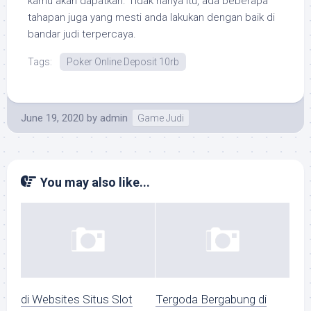
kamu akan dapatkan. Tidak hanya itu, ada beberapa
tahapan juga yang mesti anda lakukan dengan baik di
bandar judi terpercaya.
Tags:
Poker Online Deposit 10rb
June 19, 2020
by
admin
Game Judi
You may also like...
di Websites Situs Slot
Tergoda Bergabung di