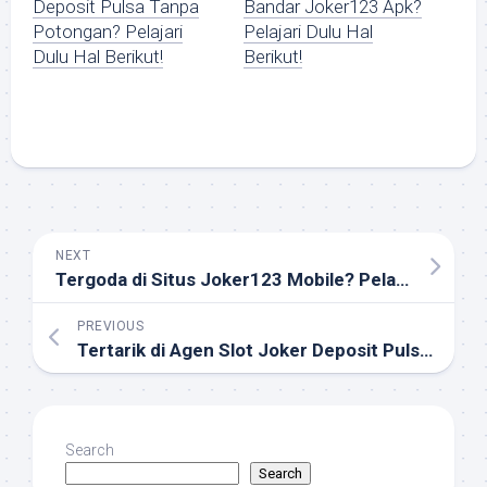
Deposit Pulsa Tanpa
Bandar Joker123 Apk?
Potongan? Pelajari
Pelajari Dulu Hal
Dulu Hal Berikut!
Berikut!
NEXT
Tergoda di Situs Joker123 Mobile? Pelajari Dulu Hal Ini!
PREVIOUS
Tertarik di Agen Slot Joker Deposit Pulsa 5000 Tanpa Potongan? Pelajari Terlebih Dahulu Hal Berikut!
Search
Search