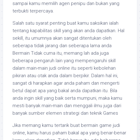
sampai kamu memilih agen penipu dan bukan yang
terbukti terpercaya.
Salah satu syarat penting buat kamu saksikan ialah
tentang kapabilitas skill yang akan anda dapatkan. Hal
sekill, itu umumnya akan sangat ditentukan oleh
seberapa tidak jarang dan seberapa lama anda
Bermain Tidak cuma itu, memang lah ada juga
beberapa pengaruh lain yang mempengaruhi skill
dalam main-main judi online itu seperti kebolehan
pikiran atau otak anda dalam berpikir. Dalam hal ini,
sangat di harapkan agar anda paham dan mengerti
betul dapat apa yang bakal anda dapatkan itu. Bila
anda ingin skill yang baik serta mumpuni, maka kamu
mesti banyak main-main dan menggali ilmu juga dari
banyak sumber elemen strategi dan teknik Games
Jika memang kamu tertarik buat bermain game judi
online, kamu harus paham bakal apa yang benar-benar