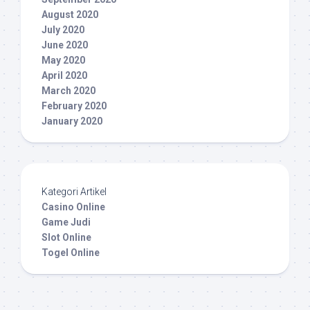
August 2020
July 2020
June 2020
May 2020
April 2020
March 2020
February 2020
January 2020
Kategori Artikel
Casino Online
Game Judi
Slot Online
Togel Online