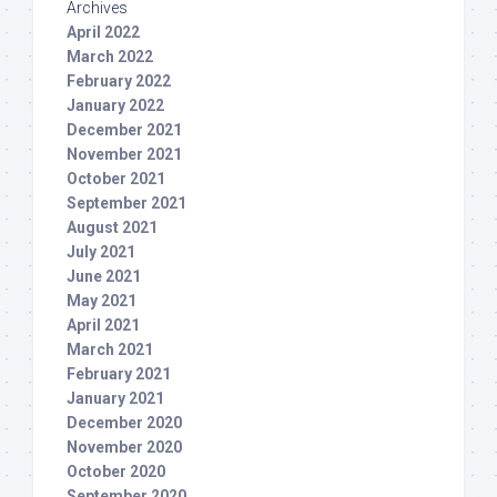
Archives
April 2022
March 2022
February 2022
January 2022
December 2021
November 2021
October 2021
September 2021
August 2021
July 2021
June 2021
May 2021
April 2021
March 2021
February 2021
January 2021
December 2020
November 2020
October 2020
September 2020