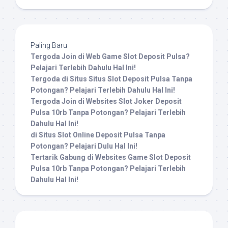
Paling Baru
Tergoda Join di Web Game Slot Deposit Pulsa?
Pelajari Terlebih Dahulu Hal Ini!
Tergoda di Situs Situs Slot Deposit Pulsa Tanpa
Potongan? Pelajari Terlebih Dahulu Hal Ini!
Tergoda Join di Websites Slot Joker Deposit
Pulsa 10rb Tanpa Potongan? Pelajari Terlebih
Dahulu Hal Ini!
di Situs Slot Online Deposit Pulsa Tanpa
Potongan? Pelajari Dulu Hal Ini!
Tertarik Gabung di Websites Game Slot Deposit
Pulsa 10rb Tanpa Potongan? Pelajari Terlebih
Dahulu Hal Ini!