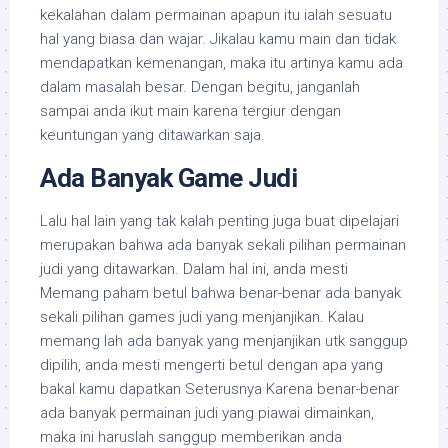
kekalahan dalam permainan apapun itu ialah sesuatu
hal yang biasa dan wajar. Jikalau kamu main dan tidak
mendapatkan kemenangan, maka itu artinya kamu ada
dalam masalah besar. Dengan begitu, janganlah
sampai anda ikut main karena tergiur dengan
keuntungan yang ditawarkan saja.
Ada Banyak Game Judi
Lalu hal lain yang tak kalah penting juga buat dipelajari
merupakan bahwa ada banyak sekali pilihan permainan
judi yang ditawarkan. Dalam hal ini, anda mesti
Memang paham betul bahwa benar-benar ada banyak
sekali pilihan games judi yang menjanjikan. Kalau
memang lah ada banyak yang menjanjikan utk sanggup
dipilih, anda mesti mengerti betul dengan apa yang
bakal kamu dapatkan Seterusnya Karena benar-benar
ada banyak permainan judi yang piawai dimainkan,
maka ini haruslah sanggup memberikan anda