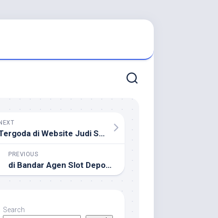
NEXT
Tergoda di Website Judi Slot Deposit Pulsa? Pelajari Dahulu Hal Ini!
PREVIOUS
di Bandar Agen Slot Deposit Pulsa Tanpa Potongan? Pelajari Dulu Hal Berikut!
Search