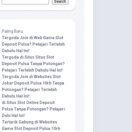
Search
Paling Baru
Tergoda Join di Web Game Slot
Deposit Pulsa? Pelajari Terlebih
Dahulu Hal Ini!
Tergoda di Situs Situs Slot
Deposit Pulsa Tanpa Potongan?
Pelajari Terlebih Dahulu Hal Ini!
Tergoda Join di Websites Slot
Joker Deposit Pulsa 10rb Tanpa
Potongan? Pelajari Terlebih
Dahulu Hal Ini!
di Situs Slot Online Deposit
Pulsa Tanpa Potongan? Pelajari
Dulu Hal Ini!
Tertarik Gabung di Websites
Game Slot Deposit Pulsa 10rb