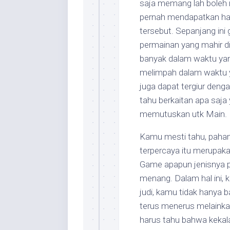
saja memang lah boleh
pernah mendapatkan has
tersebut. Sepanjang ini
permainan yang mahir di
banyak dalam waktu yan
melimpah dalam waktu y
juga dapat tergiur den
tahu berkaitan apa saja 
memutuskan utk Main.
Kamu mesti tahu, paham 
terpercaya itu merupa
Game apapun jenisnya p
menang. Dalam hal ini, 
judi, kamu tidak hanya
terus menerus melainka
harus tahu bahwa kekal