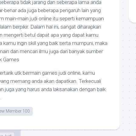
seberapa tidak jarang dan seberapa lama anda
nar-benar ada juga beberapa pengaruh lain yang
m main-main judi online itu seperti kemampuan
alam berpikir. Dalam hal ini, sangat diharapkan
 mengerti betul dapat apa yang dapat kamu
a kamu ingin skill yang baik serta mumpuni, maka
ain dan mencari ilmu juga dari banyak sumber
nik Games
tarik utk bermain games judi online, kamu
yang memang anda akan dapatkan. Terkecuali
an juga yang harus anda laksanakan dengan baik
.
New Member 100