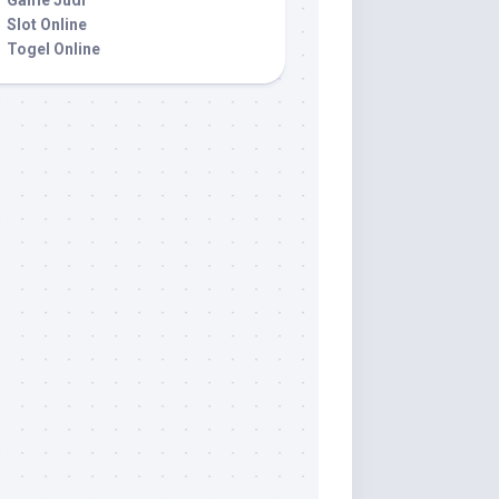
Game Judi
Slot Online
Togel Online