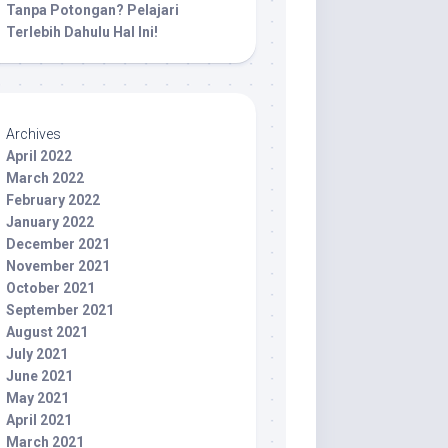
Tanpa Potongan? Pelajari
Terlebih Dahulu Hal Ini!
Archives
April 2022
March 2022
February 2022
January 2022
December 2021
November 2021
October 2021
September 2021
August 2021
July 2021
June 2021
May 2021
April 2021
March 2021