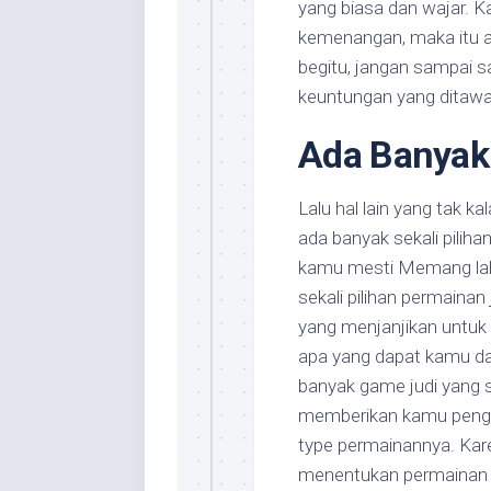
yang biasa dan wajar. 
kemenangan, maka itu a
begitu, jangan sampai s
keuntungan yang ditawa
Ada Banyak
Lalu hal lain yang tak k
ada banyak sekali piliha
kamu mesti Memang lah
sekali pilihan permaina
yang menjanjikan untuk 
apa yang dapat kamu da
banyak game judi yang s
memberikan kamu penge
type permainannya. Kare
menentukan permainan m