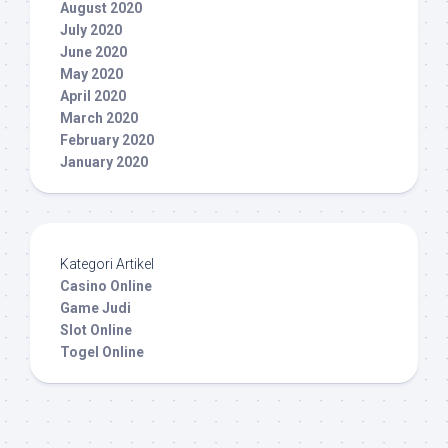
August 2020
July 2020
June 2020
May 2020
April 2020
March 2020
February 2020
January 2020
Kategori Artikel
Casino Online
Game Judi
Slot Online
Togel Online