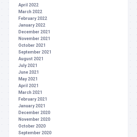
April 2022
March 2022
February 2022
January 2022
December 2021
November 2021
October 2021
September 2021
August 2021
July 2021
June 2021
May 2021
April 2021
March 2021
February 2021
January 2021
December 2020
November 2020
October 2020
September 2020