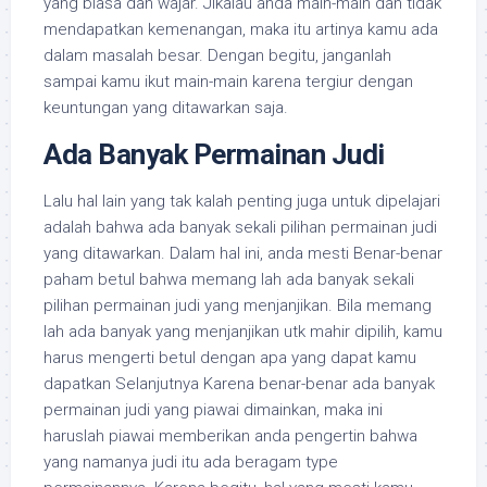
yang biasa dan wajar. Jikalau anda main-main dan tidak
mendapatkan kemenangan, maka itu artinya kamu ada
dalam masalah besar. Dengan begitu, janganlah
sampai kamu ikut main-main karena tergiur dengan
keuntungan yang ditawarkan saja.
Ada Banyak Permainan Judi
Lalu hal lain yang tak kalah penting juga untuk dipelajari
adalah bahwa ada banyak sekali pilihan permainan judi
yang ditawarkan. Dalam hal ini, anda mesti Benar-benar
paham betul bahwa memang lah ada banyak sekali
pilihan permainan judi yang menjanjikan. Bila memang
lah ada banyak yang menjanjikan utk mahir dipilih, kamu
harus mengerti betul dengan apa yang dapat kamu
dapatkan Selanjutnya Karena benar-benar ada banyak
permainan judi yang piawai dimainkan, maka ini
haruslah piawai memberikan anda pengertin bahwa
yang namanya judi itu ada beragam type