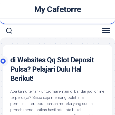
Skip
My Cafetorre
to
content
di Websites Qq Slot Deposit
Pulsa? Pelajari Dulu Hal
Berikut!
Apa kamu tertarik untuk main-main di bandar judi online
terpercaya? Siapa saja memang boleh main
permainan tersebut bahkan mereka yang sudah
pernah mendapatkan hasil rata-rata bakal