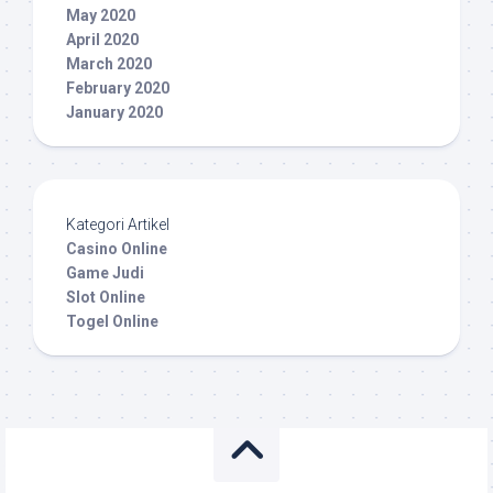
May 2020
April 2020
March 2020
February 2020
January 2020
Kategori Artikel
Casino Online
Game Judi
Slot Online
Togel Online