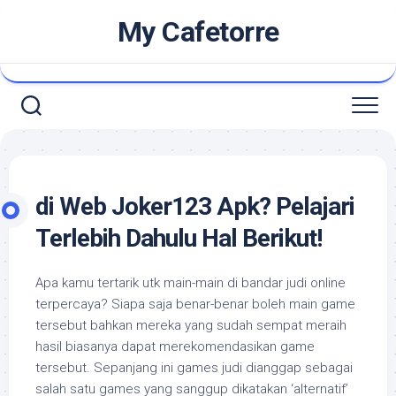
Skip
My Cafetorre
to
content
di Web Joker123 Apk? Pelajari
Terlebih Dahulu Hal Berikut!
Apa kamu tertarik utk main-main di bandar judi online
terpercaya? Siapa saja benar-benar boleh main game
tersebut bahkan mereka yang sudah sempat meraih
hasil biasanya dapat merekomendasikan game
tersebut. Sepanjang ini games judi dianggap sebagai
salah satu games yang sanggup dikatakan ‘alternatif’