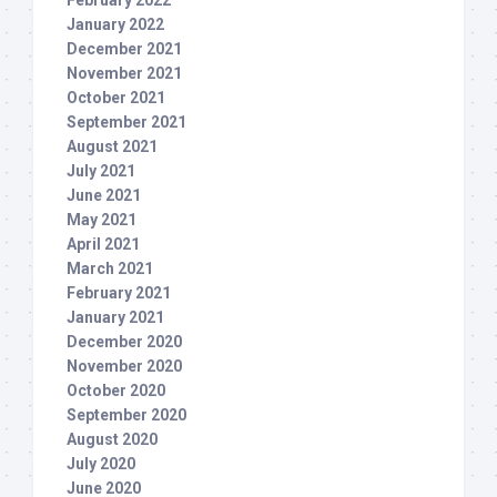
February 2022
January 2022
December 2021
November 2021
October 2021
September 2021
August 2021
July 2021
June 2021
May 2021
April 2021
March 2021
February 2021
January 2021
December 2020
November 2020
October 2020
September 2020
August 2020
July 2020
June 2020