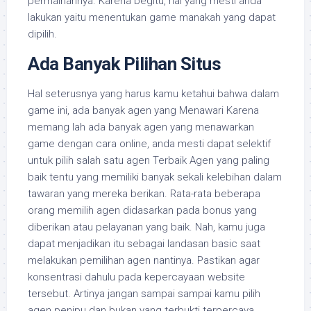
permainannya. Karena begitu, hal yang mesti anda
lakukan yaitu menentukan game manakah yang dapat
dipilih.
Ada Banyak Pilihan Situs
Hal seterusnya yang harus kamu ketahui bahwa dalam
game ini, ada banyak agen yang Menawari Karena
memang lah ada banyak agen yang menawarkan
game dengan cara online, anda mesti dapat selektif
untuk pilih salah satu agen Terbaik Agen yang paling
baik tentu yang memiliki banyak sekali kelebihan dalam
tawaran yang mereka berikan. Rata-rata beberapa
orang memilih agen didasarkan pada bonus yang
diberikan atau pelayanan yang baik. Nah, kamu juga
dapat menjadikan itu sebagai landasan basic saat
melakukan pemilihan agen nantinya. Pastikan agar
konsentrasi dahulu pada kepercayaan website
tersebut. Artinya jangan sampai sampai kamu pilih
agen penipu dan bukan yang terbukti terpercaya.