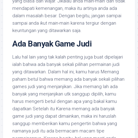
yang biasa dan wajar. Jikalau anda main-main dan tidak
mendapati kemenangan, maka itu artinya anda ada
dalam masalah besar. Dengan begitu, jangan sampai
sampai anda ikut main-main karena tergiur dengan
keuntungan yang ditawarkan saja.
Ada Banyak Game Judi
Lalu hal lain yang tak kalah penting juga buat dipelajari
ialah bahwa ada banyak sekali pilihan permainan judi
yang ditawarkan. Dalam hal ini, kamu harus Memang
paham betul bahwa memang ada banyak sekali pilihan
games judi yang menjanjikan. Jika memang lah ada
banyak yang menjanjikan utk sanggup dipilih, kamu
harus mengerti betul dengan apa yang bakal kamu
dapatkan Setelah itu Karena memang ada banyak
game judi yang dapat dimainkan, maka ini haruslah
sanggup memberikan kamu pengertin bahwa yang
namanya judi itu ada bermacam macam tipe