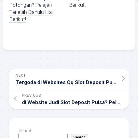
Potongan? Pelajari
Berikut!
Terlebih Dahulu Hal
Berikut!
NEXT
Tergoda di Websites Qq Slot Deposit Pulsa? Pelajari Dahulu Hal Ini!
PREVIOUS
di Website Judi Slot Deposit Pulsa? Pelajari Dahulu Hal Berikut!
Search
Search