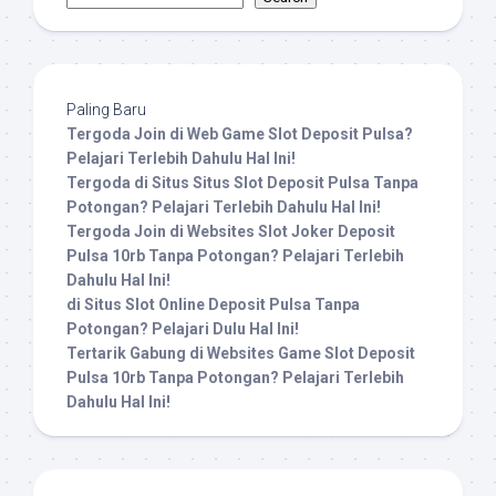
Paling Baru
Tergoda Join di Web Game Slot Deposit Pulsa?
Pelajari Terlebih Dahulu Hal Ini!
Tergoda di Situs Situs Slot Deposit Pulsa Tanpa
Potongan? Pelajari Terlebih Dahulu Hal Ini!
Tergoda Join di Websites Slot Joker Deposit
Pulsa 10rb Tanpa Potongan? Pelajari Terlebih
Dahulu Hal Ini!
di Situs Slot Online Deposit Pulsa Tanpa
Potongan? Pelajari Dulu Hal Ini!
Tertarik Gabung di Websites Game Slot Deposit
Pulsa 10rb Tanpa Potongan? Pelajari Terlebih
Dahulu Hal Ini!