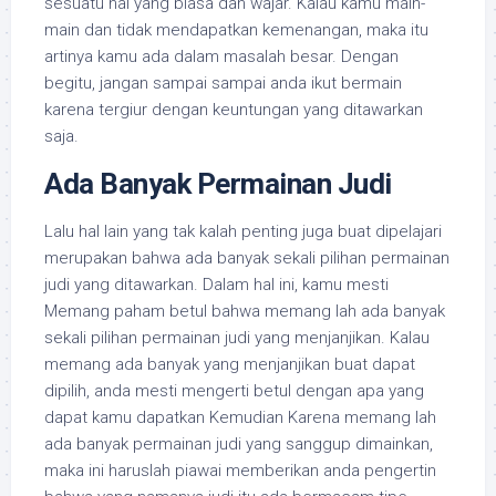
sesuatu hal yang biasa dan wajar. Kalau kamu main-
main dan tidak mendapatkan kemenangan, maka itu
artinya kamu ada dalam masalah besar. Dengan
begitu, jangan sampai sampai anda ikut bermain
karena tergiur dengan keuntungan yang ditawarkan
saja.
Ada Banyak Permainan Judi
Lalu hal lain yang tak kalah penting juga buat dipelajari
merupakan bahwa ada banyak sekali pilihan permainan
judi yang ditawarkan. Dalam hal ini, kamu mesti
Memang paham betul bahwa memang lah ada banyak
sekali pilihan permainan judi yang menjanjikan. Kalau
memang ada banyak yang menjanjikan buat dapat
dipilih, anda mesti mengerti betul dengan apa yang
dapat kamu dapatkan Kemudian Karena memang lah
ada banyak permainan judi yang sanggup dimainkan,
maka ini haruslah piawai memberikan anda pengertin