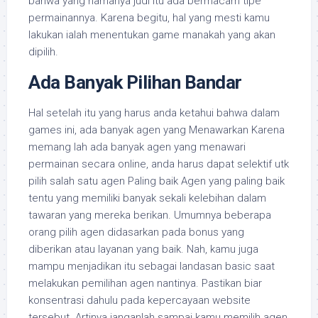
bahwa yang namanya judi itu ada bermacam tipe
permainannya. Karena begitu, hal yang mesti kamu
lakukan ialah menentukan game manakah yang akan
dipilih.
Ada Banyak Pilihan Bandar
Hal setelah itu yang harus anda ketahui bahwa dalam
games ini, ada banyak agen yang Menawarkan Karena
memang lah ada banyak agen yang menawari
permainan secara online, anda harus dapat selektif utk
pilih salah satu agen Paling baik Agen yang paling baik
tentu yang memiliki banyak sekali kelebihan dalam
tawaran yang mereka berikan. Umumnya beberapa
orang pilih agen didasarkan pada bonus yang
diberikan atau layanan yang baik. Nah, kamu juga
mampu menjadikan itu sebagai landasan basic saat
melakukan pemilihan agen nantinya. Pastikan biar
konsentrasi dahulu pada kepercayaan website
tersebut. Artinya janganlah sampai kamu memilih agen