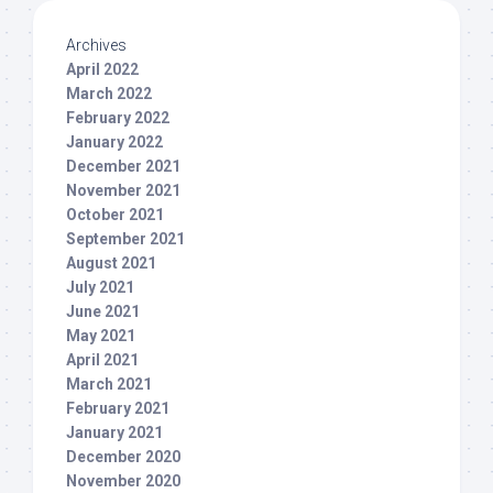
Archives
April 2022
March 2022
February 2022
January 2022
December 2021
November 2021
October 2021
September 2021
August 2021
July 2021
June 2021
May 2021
April 2021
March 2021
February 2021
January 2021
December 2020
November 2020