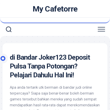
Skip
My Cafetorre
to
content
di Bandar Joker123 Deposit
Pulsa Tanpa Potongan?
Pelajari Dahulu Hal Ini!
Apa anda tertarik utk bermain di bandar judi online
terpercaya? Siapa saja benar-benar boleh bermain
games tersebut bahkan mereka yang sudah sempat
mendapatkan hasil rata-rata dapat merekomendasikan