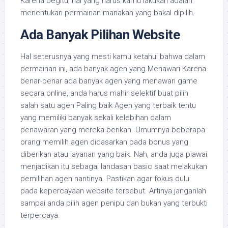
Karena begitu, hal yang harus kamu lakukan adalah
menentukan permainan manakah yang bakal dipilih.
Ada Banyak Pilihan Website
Hal seterusnya yang mesti kamu ketahui bahwa dalam
permainan ini, ada banyak agen yang Menawari Karena
benar-benar ada banyak agen yang menawari game
secara online, anda harus mahir selektif buat pilih
salah satu agen Paling baik Agen yang terbaik tentu
yang memiliki banyak sekali kelebihan dalam
penawaran yang mereka berikan. Umumnya beberapa
orang memilih agen didasarkan pada bonus yang
diberikan atau layanan yang baik. Nah, anda juga piawai
menjadikan itu sebagai landasan basic saat melakukan
pemilihan agen nantinya. Pastikan agar fokus dulu
pada kepercayaan website tersebut. Artinya janganlah
sampai anda pilih agen penipu dan bukan yang terbukti
terpercaya.