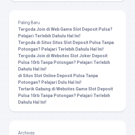
Paling Baru
Tergoda Join di Web Game Slot Deposit Pulsa?
Pelajari Terlebih Dahulu Hal Ini!
Tergoda di Situs Situs Slot Deposit Pulsa Tanpa
Potongan? Pelajari Terlebih Dahulu Hal Ini!
Tergoda Join di Websites Slot Joker Deposit
Pulsa 10rb Tanpa Potongan? Pelajari Terlebih
Dahulu Hal Ini!
di Situs Slot Online Deposit Pulsa Tanpa
Potongan? Pelajari Dulu Hal Ini!
Tertarik Gabung di Websites Game Slot Deposit
Pulsa 10rb Tanpa Potongan? Pelajari Terlebih
Dahulu Hal Ini!
Archives