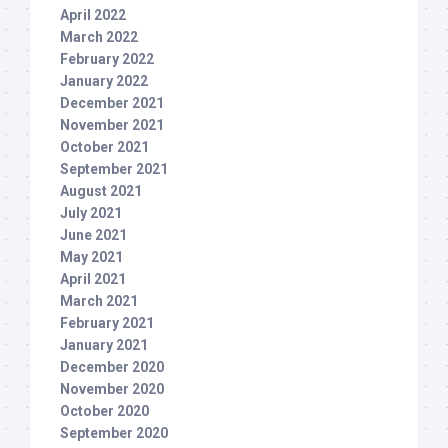
April 2022
March 2022
February 2022
January 2022
December 2021
November 2021
October 2021
September 2021
August 2021
July 2021
June 2021
May 2021
April 2021
March 2021
February 2021
January 2021
December 2020
November 2020
October 2020
September 2020