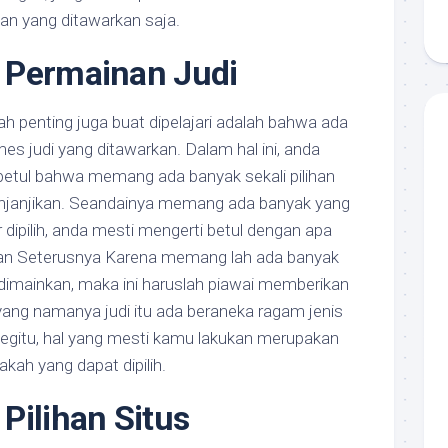
an yang ditawarkan saja.
 Permainan Judi
alah penting juga buat dipelajari adalah bahwa ada
mes judi yang ditawarkan. Dalam hal ini, anda
tul bahwa memang ada banyak sekali pilihan
njanjikan. Seandainya memang ada banyak yang
 dipilih, anda mesti mengerti betul dengan apa
kan Seterusnya Karena memang lah ada banyak
dimainkan, maka ini haruslah piawai memberikan
ang namanya judi itu ada beraneka ragam jenis
egitu, hal yang mesti kamu lakukan merupakan
h yang dapat dipilih.
Pilihan Situs