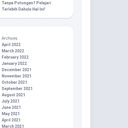
Tanpa Potongan? Pelajari
Terlebih Dahulu Hal Ini!
Archives
April 2022
March 2022
February 2022
January 2022
December 2021
November 2021
October 2021
September 2021
August 2021
July 2021
June 2021
May 2021
April 2021
March 2021