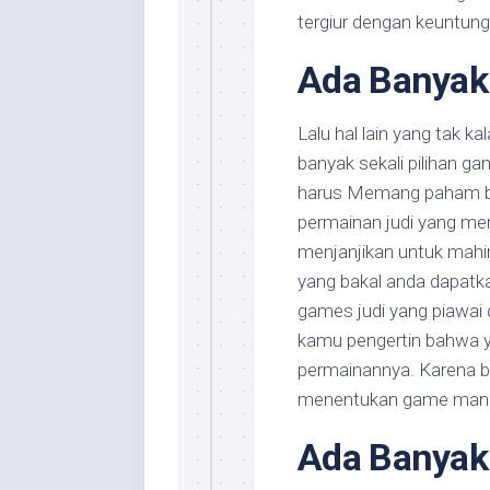
tergiur dengan keuntung
Ada Banyak
Lalu hal lain yang tak k
banyak sekali pilihan ga
harus Memang paham be
permainan judi yang me
menjanjikan untuk mahir
yang bakal anda dapat
games judi yang piawai 
kamu pengertin bahwa y
permainannya. Karena b
menentukan game manaka
Ada Banyak 