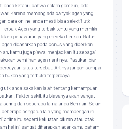
i anda ketahui bahwa dalam game ini, ada
wari Karena memang ada banyak agen yang
cara online, anda mesti bisa selektif utk
 Terbaik Agen yang terbaik tentu yang memiliki
 dalam penawaran yang mereka berikan. Rata-
ih agen didasarkan pada bonus yang diberikan
 Nah, kamu juga piawai menjadikan itu sebagai
akukan pemilihan agen nantinya. Pastikan biar
epercayaan situs tersebut. Artinya jangan sampai
an bukan yang terbukti terpercaya.
ing utk anda saksikan ialah tentang kemampuan
patkan. Faktor sekill, itu biasanya akan sangat
a sering dan seberapa lama anda Bermain Selain
ga beberapa pengaruh lain yang mempengaruhi
i online itu seperti kekuatan pikiran atau otak
lam hal ini, sangat diharapkan agar kamu paham