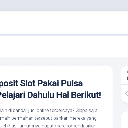
posit Slot Pakai Pulsa
elajari Dahulu Hal Berikut!
ain di bandar judi online terpercaya? Siapa saja
-main permainan tersebut bahkan mereka yang
leh hasil umumnya dapat merekomendasikan