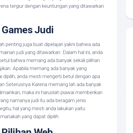
rena tergiur dengan keuntungan yang ditawarkan
 Games Judi
lah penting juga buat dipelajari yakni bahwa ada
rmainan judi yang ditawarkan. Dalam hal ini, anda
tul bahwa memang ada banyak sekali pilihan
jikan. Apabila memang ada banyak yang
 dipilih, anda mesti mengerti betul dengan apa
an Seterusnya Karena memang lah ada banyak
dimainkan, maka ini haruslah piawai memberikan
ang namanya judi itu ada beragam jenis
gitu, hal yang mesti anda lakukan yaitu
anakah yang dapat dipilih.
 Pilihan Web