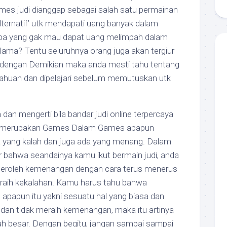
mes judi dianggap sebagai salah satu permainan
alternatif’ utk mendapati uang banyak dalam
apa yang gak mau dapat uang melimpah dalam
 lama? Tentu seluruhnya orang juga akan tergiur
a dengan Demikian maka anda mesti tahu tentang
tahuan dan dipelajari sebelum memutuskan utk
dan mengerti bila bandar judi online terpercaya
ya merupakan Games Dalam Games apapun
da yang kalah dan juga ada yang menang. Dalam
ar bahwa seandainya kamu ikut bermain judi, anda
peroleh kemenangan dengan cara terus menerus
raih kekalahan. Kamu harus tahu bahwa
apapun itu yakni sesuatu hal yang biasa dan
dan tidak meraih kemenangan, maka itu artinya
 besar. Dengan begitu, jangan sampai sampai