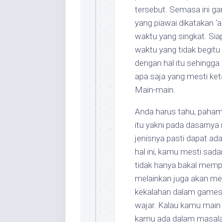
tersebut. Semasa ini ga
yang piawai dikatakan ‘
waktu yang singkat. Si
waktu yang tidak begitu
dengan hal itu sehingg
apa saja yang mesti ke
Main-main.
Anda harus tahu, paham 
itu yakni pada dasarn
jenisnya pasti dapat a
hal ini, kamu mesti sad
tidak hanya bakal mem
melainkan juga akan me
kekalahan dalam games 
wajar. Kalau kamu main 
kamu ada dalam masalah