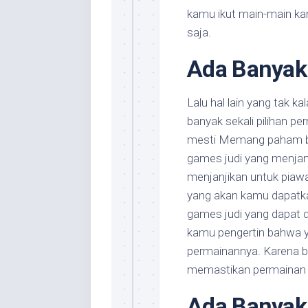
kamu ikut main-main ka
saja.
Ada Banyak
Lalu hal lain yang tak ka
banyak sekali pilihan pe
mesti Memang paham be
games judi yang menjan
menjanjikan untuk piawai
yang akan kamu dapatk
games judi yang dapat 
kamu pengertin bahwa y
permainannya. Karena be
memastikan permainan m
Ada Banyak