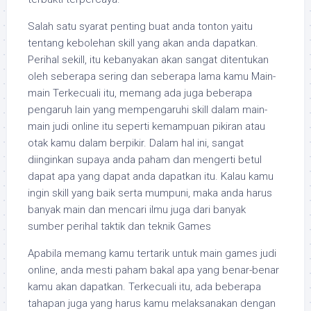
Salah satu syarat penting buat anda tonton yaitu
tentang kebolehan skill yang akan anda dapatkan.
Perihal sekill, itu kebanyakan akan sangat ditentukan
oleh seberapa sering dan seberapa lama kamu Main-
main Terkecuali itu, memang ada juga beberapa
pengaruh lain yang mempengaruhi skill dalam main-
main judi online itu seperti kemampuan pikiran atau
otak kamu dalam berpikir. Dalam hal ini, sangat
diinginkan supaya anda paham dan mengerti betul
dapat apa yang dapat anda dapatkan itu. Kalau kamu
ingin skill yang baik serta mumpuni, maka anda harus
banyak main dan mencari ilmu juga dari banyak
sumber perihal taktik dan teknik Games
Apabila memang kamu tertarik untuk main games judi
online, anda mesti paham bakal apa yang benar-benar
kamu akan dapatkan. Terkecuali itu, ada beberapa
tahapan juga yang harus kamu melaksanakan dengan