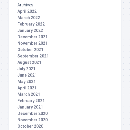
Archives
April 2022
March 2022
February 2022
January 2022
December 2021
November 2021
October 2021
September 2021
August 2021
July 2021
June 2021
May 2021
April 2021
March 2021
February 2021
January 2021
December 2020
November 2020
October 2020