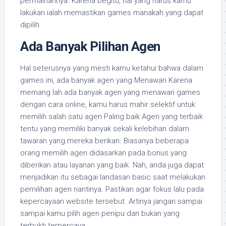
permainannya. Karena begitu, hal yang harus kamu
lakukan ialah memastikan games manakah yang dapat
dipilih.
Ada Banyak Pilihan Agen
Hal seterusnya yang mesti kamu ketahui bahwa dalam
games ini, ada banyak agen yang Menawari Karena
memang lah ada banyak agen yang menawari games
dengan cara online, kamu harus mahir selektif untuk
memilih salah satu agen Paling baik Agen yang terbaik
tentu yang memiliki banyak sekali kelebihan dalam
tawaran yang mereka berikan. Biasanya beberapa
orang memilih agen didasarkan pada bonus yang
diberikan atau layanan yang baik. Nah, anda juga dapat
menjadikan itu sebagai landasan basic saat melakukan
pemilihan agen nantinya. Pastikan agar fokus lalu pada
kepercayaan website tersebut. Artinya jangan sampai
sampai kamu pilih agen penipu dan bukan yang
terbukti terpercaya.