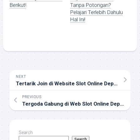
Berikut!
Tanpa Potongan?
Pelajari Terlebih Dahulu
Hal Ini!
NEXT
Tertarik Join di Website Slot Online Deposit Pulsa? Pelajari Dahulu Hal Berikut!
PREVIOUS
Tergoda Gabung di Web Slot Online Deposit Pulsa Tanpa Potongan? Pelajari Dulu Hal Berikut!
Search
Search