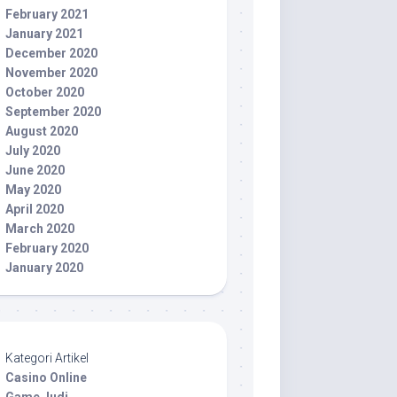
February 2021
January 2021
December 2020
November 2020
October 2020
September 2020
August 2020
July 2020
June 2020
May 2020
April 2020
March 2020
February 2020
January 2020
Kategori Artikel
Casino Online