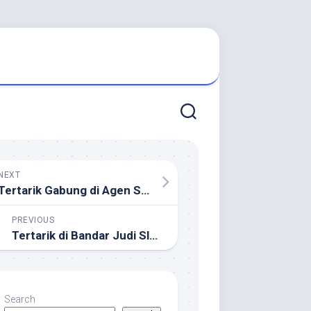
NEXT
Tertarik Gabung di Agen Slot Joker Deposit Pulsa 10rb Tanpa Potongan? Pelajari Dulu Hal Berikut!
PREVIOUS
Tertarik di Bandar Judi Slot Deposit Pulsa? Pelajari Terlebih Dahulu Hal Ini!
Search