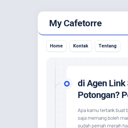
Skip
My Cafetorre
to
content
Home
Kontak
Tentang
di Agen Link
Potongan? Pel
Apa kamu tertarik buat b
saja memang boleh mai
sudah pernah meraih ha