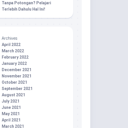
Tanpa Potongan? Pelajari
Terlebih Dahulu Hal Ini!
Archives
April 2022
March 2022
February 2022
January 2022
December 2021
November 2021
October 2021
September 2021
August 2021
July 2021
June 2021
May 2021
April 2021
March 2021