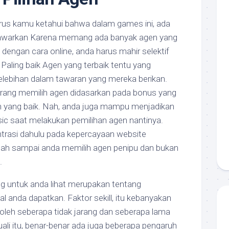
arus kamu ketahui bahwa dalam games ini, ada
awarkan Karena memang ada banyak agen yang
engan cara online, anda harus mahir selektif
n Paling baik Agen yang terbaik tentu yang
kelebihan dalam tawaran yang mereka berikan.
rang memilih agen didasarkan pada bonus yang
an yang baik. Nah, anda juga mampu menjadikan
sic saat melakukan pemilihan agen nantinya.
trasi dahulu pada kepercayaan website
nlah sampai anda memilih agen penipu dan bukan
.
ng untuk anda lihat merupakan tentang
kal anda dapatkan. Faktor sekill, itu kebanyakan
oleh seberapa tidak jarang dan seberapa lama
li itu, benar-benar ada juga beberapa pengaruh