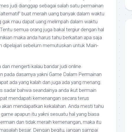
mes judi dianggap sebagai salah satu permainan
alternatif’ buat meraih uang banyak dalam waktu
ng gak mau dapat uang melimpah dalam waktu
 Tentu semua orang juga bakal tergiur dengan hal
mikian maka anda harus tahu berkaitan apa saja
n dipelajari sebelum memutuskan untuk Main-
dan mengerti kalau bandar judi online
kan pada dasarnya yakni Game Dalam Permainan
apat ada yang kalah dan juga ada yang menang.
us sadar bahwa seandainya anda ikut bermain
 dapat mendapati kemenangan secara terus
 akan mendapatkan kekalahan. Anda mesti tahu
game apapun itu yakni sesuatu hal yang biasa
bermain dan tidak meraih kemenangan, maka itu
 masalah besar. Dengan begitu, jangan sampai