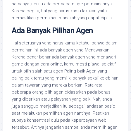
namanya judi itu ada bermacam tipe permainannya.
Karena begitu, hal yang harus kamu lakukan yaitu
memastikan permainan manakah yang dapat dipilih.
Ada Banyak Pilihan Agen
Hal seterusnya yang harus kamu ketahui bahwa dalam
permainan ini, ada banyak agen yang Menawarkan
Karena benar-benar ada banyak agen yang menawari
game dengan cara online, kamu mesti piawai selektif
untuk pilih salah satu agen Paling baik Agen yang
paling baik tentu yang memiliki banyak sekali kelebihan
dalam tawaran yang mereka berikan. Rata-rata
beberapa orang pilih agen didasarkan pada bonus
yang diberikan atau pelayanan yang baik. Nah, anda
juga sanggup menjadikan itu sebagai landasan basic
saat melakukan pemilihan agen nantinya. Pastikan
supaya konsentrasi dulu pada kepercayaan web
tersebut. Artinya janganlah sampai anda memilih agen