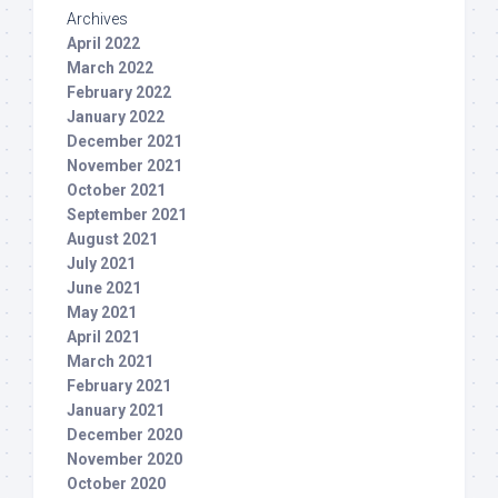
Archives
April 2022
March 2022
February 2022
January 2022
December 2021
November 2021
October 2021
September 2021
August 2021
July 2021
June 2021
May 2021
April 2021
March 2021
February 2021
January 2021
December 2020
November 2020
October 2020