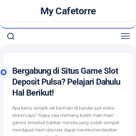
Skip
My Cafetorre
to
content
Bergabung di Situs Game Slot
Deposit Pulsa? Pelajari Dahulu
Hal Berikut!
Apa kamu tertarik utk bermain di bandar judi online
terpercaya? Siapa saja memang boleh main-main
games tersebut bahkan mereka yang sudah sempat
mendapati hasil rata-rata dapat merekomendasikan