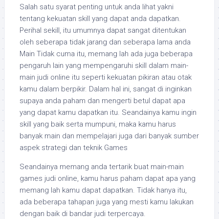
Salah satu syarat penting untuk anda lihat yakni
tentang kekuatan skill yang dapat anda dapatkan.
Perihal sekill, itu umumnya dapat sangat ditentukan
oleh seberapa tidak jarang dan seberapa lama anda
Main Tidak cuma itu, memang lah ada juga beberapa
pengaruh lain yang mempengaruhi skill dalam main-
main judi online itu seperti kekuatan pikiran atau otak
kamu dalam berpikir. Dalam hal ini, sangat di inginkan
supaya anda paham dan mengerti betul dapat apa
yang dapat kamu dapatkan itu. Seandainya kamu ingin
skill yang baik serta mumpuni, maka kamu harus
banyak main dan mempelajari juga dari banyak sumber
aspek strategi dan teknik Games
Seandainya memang anda tertarik buat main-main
games judi online, kamu harus paham dapat apa yang
memang lah kamu dapat dapatkan. Tidak hanya itu,
ada beberapa tahapan juga yang mesti kamu lakukan
dengan baik di bandar judi terpercaya.