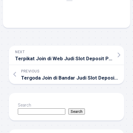
NEXT
Terpikat Join di Web Judi Slot Deposit Pulsa? Pelajari Dulu Hal Berikut!
PREVIOUS
Tergoda Join di Bandar Judi Slot Deposit Pulsa Tanpa Potongan? Pelajari Dulu Hal Berikut!
Search
Search