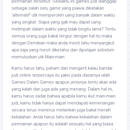
permainan tersebut. Sewaktu ini games judi dianggap
sebagai salah satu game yang piawai dikatakan
‘alternatif’ utk memperoleh uang banyak dalam waktu
yang singkat. Siapa yang gak mau dapat uang
melimpah dalam waktu yang tidak begitu lama? Tentu
semua orang juga bakal tergiur dengan hal itu maka
dengan Demikian maka anda mesti tahu menyangkut
apa saja yang mesti diketahui dan dipelajari sebelum
memutuskan utk Main-main.
Kamu harus tahu, paham dan mengerti kalau bandar
judi online terpercaya itu yakni pada dasarnya ialah
Games Dalam Games apapun jenisnya tentu akan ada
yang kalah dan juga ada yang menang. Dalam hal ini,
kamu harus sadar bahwa apabila kamu ikut main-main
judi, kamu tidak hanya dapat mendapati kemenangan
secara terus menerus melainkan juga bakal meraih
kekalahan. Anda harus tahu bahwa kekalahan dalam
permainan apapun itu adalah sesuatu hal yang biasa