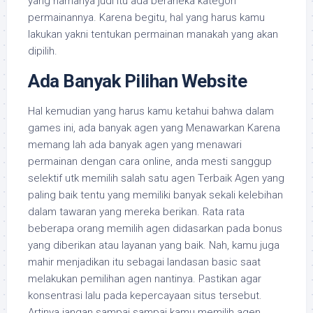
yang namanya judi itu ada beraneka kategori
permainannya. Karena begitu, hal yang harus kamu
lakukan yakni tentukan permainan manakah yang akan
dipilih.
Ada Banyak Pilihan Website
Hal kemudian yang harus kamu ketahui bahwa dalam
games ini, ada banyak agen yang Menawarkan Karena
memang lah ada banyak agen yang menawari
permainan dengan cara online, anda mesti sanggup
selektif utk memilih salah satu agen Terbaik Agen yang
paling baik tentu yang memiliki banyak sekali kelebihan
dalam tawaran yang mereka berikan. Rata rata
beberapa orang memilih agen didasarkan pada bonus
yang diberikan atau layanan yang baik. Nah, kamu juga
mahir menjadikan itu sebagai landasan basic saat
melakukan pemilihan agen nantinya. Pastikan agar
konsentrasi lalu pada kepercayaan situs tersebut.
Artinya jangan sampai sampai kamu memilih agen