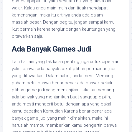
games apapun itu yaitu sesuatu hal yang biasa dan
wajar. Kalau anda main-main dan tidak mendapati
kemenangan, maka itu artinya anda ada dalam
masalah besar. Dengan begitu, jangan sampai kamu
ikut bermain karena tergiur dengan keuntungan yang
ditawarkan saja.
Ada Banyak Games Judi
Lalu hal lain yang tak kalah penting juga untuk dipelajari
yakni bahwa ada banyak sekali pilihan permainan judi
yang ditawarkan. Dalam hal ini, anda mesti Memang
paham betul bahwa benar-benar ada banyak sekali
pilihan game judi yang menjanjikan. Jikalau memang
ada banyak yang menjanjikan buat sanggup dipilih,
anda mesti mengerti betul dengan apa yang bakal
kamu dapatkan Kemudian Karena benar-benar ada
banyak game judi yang mahir dimainkan, maka ini
haruslah mampu memberikan kamu pengertin bahwa