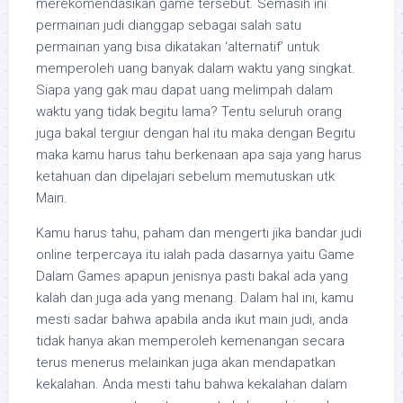
merekomendasikan game tersebut. Semasih ini
permainan judi dianggap sebagai salah satu
permainan yang bisa dikatakan ‘alternatif’ untuk
memperoleh uang banyak dalam waktu yang singkat.
Siapa yang gak mau dapat uang melimpah dalam
waktu yang tidak begitu lama? Tentu seluruh orang
juga bakal tergiur dengan hal itu maka dengan Begitu
maka kamu harus tahu berkenaan apa saja yang harus
ketahuan dan dipelajari sebelum memutuskan utk
Main.
Kamu harus tahu, paham dan mengerti jika bandar judi
online terpercaya itu ialah pada dasarnya yaitu Game
Dalam Games apapun jenisnya pasti bakal ada yang
kalah dan juga ada yang menang. Dalam hal ini, kamu
mesti sadar bahwa apabila anda ikut main judi, anda
tidak hanya akan memperoleh kemenangan secara
terus menerus melainkan juga akan mendapatkan
kekalahan. Anda mesti tahu bahwa kekalahan dalam